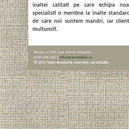
inaltei calitati pe care echipa no
specialisti o mentine la inalte standar
de care noi suntem mandri, iar clienti
multumiti.
Breaza, nr.370 J Jud. Mures, Romania
0745.596.965 |
office@sereledalin.ro
© 2015 Toate drepturile rezervate. SereleDalin.